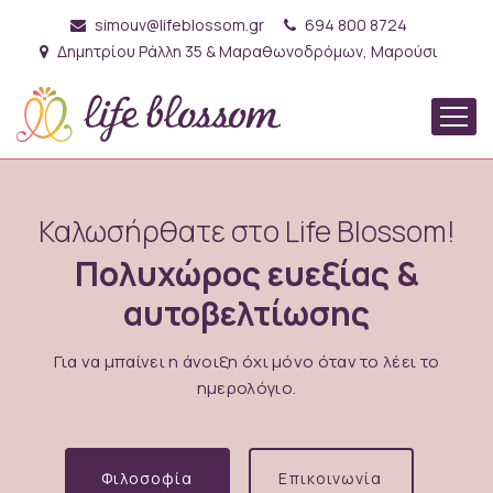
simouv@lifeblossom.gr
694 800 8724
Δημητρίου Ράλλη 35 & Μαραθωνοδρόμων, Μαρούσι
Καλωσήρθατε στο Life Blossom!
Πολυχώρος ευεξίας &
αυτοβελτίωσης
Για να μπαίνει η άνοιξη όχι μόνο όταν το λέει το
ημερολόγιο.
Φιλοσοφία
Επικοινωνία