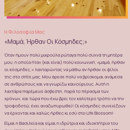
Η Φιλοσοφία Μας
«Μαμά, Ήρθαν Οι Κόσμηδες;»
Όταν ήμουν πολύ μικρούλα ρώταγα πολύ συχνά τη μητέρα
μου, η οποία ήταν (και είναι) πολύ κοινωνική, «μαμά, ήρθαν
οι κόσμηδες;» λαχταρώντας να μάθω αν ήρθαν οι φίλοι
της στο σπίτι μας. Μου άρεσε πολύ να βρίσκομαι ανάμεσα
σε ανθρώπους και να γνωρίζω καινούριους. Αυτή η
λαχτάρα παρέμεινε άσβεστη, παρά το πέρασμα των
χρόνων, και τώρα που έχω βρει τον καλύτερο τρόπο να την
τροφοδοτώ, έχει αναζωπυρωθεί! Οι κόσμηδες συνεχίζουν
να έρχονται και καλώς ήρθες κι εσύ στο Life Blossom!
Είμαι η Βασιλεία και είμαι η ιδρύτρια και ιδιοκτήτρια του