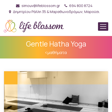
simouv@lifeblossom.gr
694 800 8724
Δημητρίου Ράλλη 35 & Μαραθωνοδρόμων, Μαρούσι
Gentle Hatha Yoga
μαθήματα