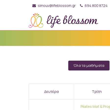
simouv@lifeblossom.gr
694 800 8724
Όλα τα μαθήματα
Δευτέρα
Τρίτη
Pilates Mat & Pro