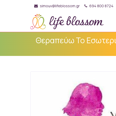
simouv@lifeblossom.gr
694 800 8724
Θεραπεύω Το Εσωτερικ