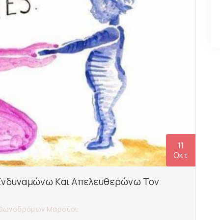
11
Οκτ
 Ενδυναμώνω Και Απελευθερώνω Τον
ραθωνοδρόμων Μαρούσι