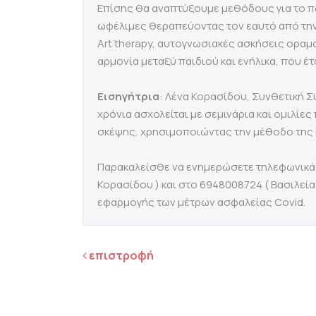
Επίσης θα αναπτύξουμε μεθόδους για το π
ωφέλιμες θεραπεύοντας τον εαυτό από την
Art therapy, αυτογνωσιακές ασκήσεις οραμ
αρμονία μεταξύ παιδιού και ενήλικα, που έ
Εισηγήτρια
: Λένα Κορασίδου, Συνθετική Σ
χρόνια ασχολείται με σεμινάρια και ομιλίε
σκέψης, χρησιμοποιώντας την μέθοδο της 
Παρακαλείσθε να ενημερώσετε τηλεφωνικά 
Κορασίδου ) και στο 6948008724 ( Βασιλεία
εφαρμογής των μέτρων ασφαλείας Covid.
επιστροφή