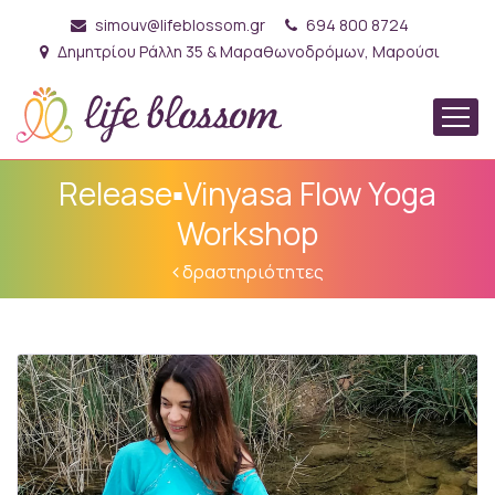
simouv@lifeblossom.gr
694 800 8724
Δημητρίου Ράλλη 35 & Μαραθωνοδρόμων, Μαρούσι
Release▪Vinyasa Flow Yoga
Workshop
δραστηριότητες