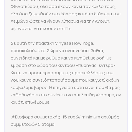
Φθινοπώρου, όλα όσα έχουν κάνει τον κύκλο τους,
όλα όσα ζυμωθούν στο έδαφος κατά τη διάρκεια του
Χειμώνα ώστε να γίνουν λίπασμα για την Άνοιξη,
αφήνονται να πέσουν στη Γη.
Σε αυτή την πρακτική Vinyasa Flow Yoga,
προσκαλούμε το Σώμα να αναπνεύσει βαθιά,
συνειδητά και με ρυθμό και να κινηθεί με ροή, με
έμφαση στο χώρο του κέντρου –πυρήνας, έντερο-
ώστε να προσπεράσουμε τις προσκολλήσεις του
νου και να συνειδητοποιήσουμε που και γιατί ακόμη
κουβαλάμε βάρος. Η επίγνωση αυτή είναι που θα μας
καθοδηγήσει στη συνέχεια να απελευθερώσουμε, αν
και ότι επιλέξουμε.
📌Εισφορά συμμετοχής: 15 ευρώ/ minimum αριθμός
συμμετοχών 5 άτομα