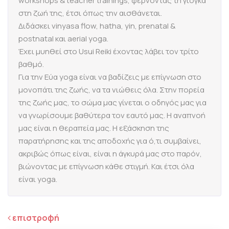
workshops & teacher trainings, φέρνοντας τη γιόγκα
στη ζωή της, έτσι όπως την αισθάνεται.
Διδάσκει vinyasa flow, hatha, yin, prenatal &
postnatal και aerial yoga.
Έχει μυηθεί στο Usui Reiki έχοντας λάβει τoν τρίτο
βαθμό.
Για την Εύα yoga είναι να βαδίζεις με επίγνωση στο
μονοπάτι της ζωής, να τα νιώθεις όλα. Στην πορεία
της ζωής μας, το σώμα μας γίνεται ο οδηγός μας για
να γνωρίσουμε βαθύτερα τον εαυτό μας. Η αναπνοή
μας είναι η θεραπεία μας. Η εξάσκηση της
παρατήρησης και της αποδοχής για ό,τι συμβαίνει,
ακριβώς όπως είναι, είναι η άγκυρά μας στο παρόν,
βιώνοντας με επίγνωση κάθε στιγμή. Και έτσι όλα
είναι yoga.
επιστροφή