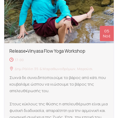
05
Νοέ
Release▪Vinyasa Flow Yoga Workshop
17:00
Δημ.Ράλλη 35 & Μαραθωνοδρόμων, Μαρούσι
Συχνά δε συνειδητοποιούμε το βάρος από κάτι που
κουβαλάμε ώσπου να νιώσουμε το βάρος της
απελευθέρωσής του.
Στους κύκλους της Φύσης η απελευθέρωση είναι μια
φυσική διαδικασία, απαραίτητη για την αρμονική και
οργανική συνέχεια της Ζωής. Έτσι, την εποχή του