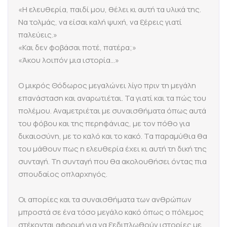
«Η ελευθερία, παιδί μου, θέλει κι αυτή τα υλικά της.
Να τολμάς, να είσαι καλή ψυχή, να ξέρεις γιατί
παλεύεις.»
«Και δεν φοβάσαι ποτέ, πατέρα;»
«Άκου λοιπόν μια ιστορία…»
Ο μικρός Θόδωρος μεγαλώνει λίγο πριν τη μεγάλη
επανάσταση και αναρωτιέται. Τα γιατί και τα πώς του
πολέμου. Αναμετριέται με συναισθήματα όπως αυτά
του φόβου και της περηφάνιας, με τον πόθο για
δικαιοσύνη, με το καλό και το κακό. Τα παραμύθια θα
του μάθουν πως η ελευθερία έχει κι αυτή τη δική της
συνταγή. Τη συνταγή που θα ακολουθήσει όντας πια
σπουδαίος οπλαρχηγός.
Οι απορίες και τα συναισθήματα των ανθρώπων
μπροστά σε ένα τόσο μεγάλο κακό όπως ο πόλεμος
στέκονται αφορμή για να ξεδιπλωθούν ιστορίες με