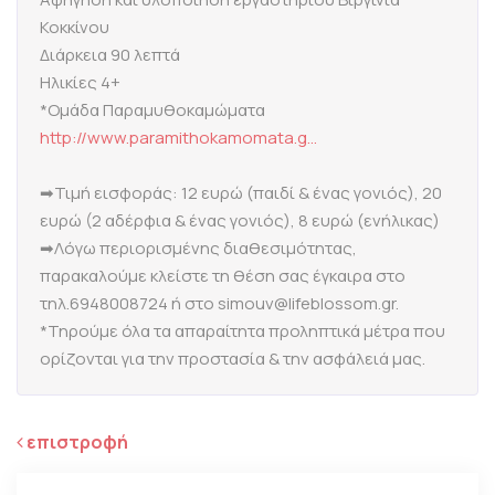
Κοκκίνου
Διάρκεια 90 λεπτά
Ηλικίες 4+
*Ομάδα Παραμυθοκαμώματα
http://www.paramithokamomata.g...
➡Τιμή εισφοράς: 12 ευρώ (παιδί & ένας γονιός), 20
ευρώ (2 αδέρφια & ένας γονιός), 8 ευρώ (ενήλικας)
➡Λόγω περιορισμένης διαθεσιμότητας,
παρακαλούμε κλείστε τη θέση σας έγκαιρα στο
τηλ.6948008724 ή στο simouv@lifeblossom.gr.
*Τηρούμε όλα τα απαραίτητα προληπτικά μέτρα που
ορίζονται για την προστασία & την ασφάλειά μας.
επιστροφή