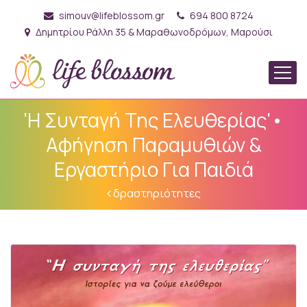
simouv@lifeblossom.gr
694 800 8724
Δημητρίου Ράλλη 35 & Μαραθωνοδρόμων, Μαρούσι
'Η Συνταγή Της Ελευθερίας'•
Αφήγηση Παραμυθιών &
Εργαστήριο Για Παιδιά
δραστηριότητες