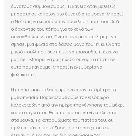
δυνατούς συμβολισμούς. Τι κάνεις όταν βρεθείς
μπροστά σε κάποιον πιο δυνατό από εσένα; Μπορεί
ο Νικήτας να κερδίσει την πρόκληση που τους βάζει
ο άρχοντας του τόπου για το καλό των
συνανθρώπων του; Γίνεται ένα μικρό κολιμπρί να
σβήσει μια φωτιά στο δάσος μόνο του; Κι εκείνο το
μικρό πουλί που δεν παύει να τραγουδά, τι έχει να
μας πει; Μπορεί να μας δώσει δύναμη η πίστη σε
αυτό που κάνουμε; Μπορεί η ελευθερία να
φυλακιστεί;
Η παράσταση μπλέκει αρμονικά την ιστορία με τη
μυθοπλασία. Παρακολουθούμε τον Θεόδωρο
Κολοκοτρώνη από την ημέρα της γέννησης του μέχρι
και τη στιγμή που θα αποφασίσει να γίνει κλέφτης
στα βουνά. Τα κατορθώματα του πατέρα του, οι
πρώτες μάχες που έζησε, οι ιστορίες που του
έλεγαν οι δικοί του θα διαμορφώσουν τον