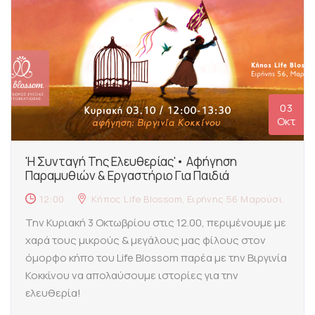
03
Οκτ
'Η Συνταγή Της Ελευθερίας'• Αφήγηση
Παραμυθιών & Εργαστήριο Για Παιδιά
12:00
Κήπος Life Blossom, Ειρήνης 56 Μαρούσι
Την Κυριακή 3 Οκτωβρίου στις 12.00, περιμένουμε με
χαρά τους μικρούς & μεγάλους μας φίλους στον
όμορφο κήπο του Life Blossom παρέα με την Βιργινία
Κοκκίνου να απολαύσουμε ιστορίες για την
ελευθερία!